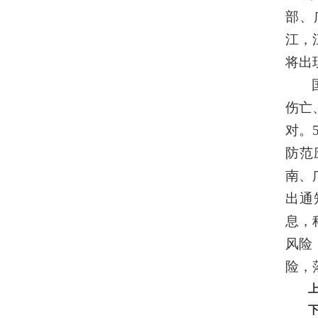
部、
江，
将出
伤亡
对。
防范
南、
出通
息，
风险
险，