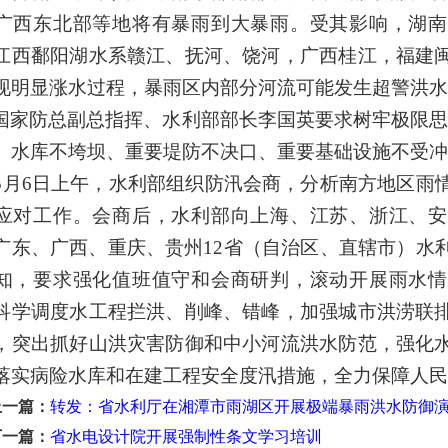
广西东北部等地将有暴雨到大暴雨。受其影响，湖南
江西鄱阳湖水系赣江、抚河、饶河，广西桂江，福建
现明显涨水过程，暴雨区内部分河流可能发生超警洪水
国家防总副总指挥、水利部部长李国英要求树牢极限思
、水库不垮坝、重要堤防不决口、重要基础设施不受冲
5月6日上午，水利部组织防汛会商，分析南方地区雨
应对工作。会商后，水利部向上海、江苏、浙江、安
广东、广西、重庆、贵州12省（自治区、直辖市）水
知，要求强化值班值守和会商研判，滚动开展雨水情
科学调度水工程拦洪、削峰、错峰，加强城市洪涝联
，突出抓好山洪灾害防御和中小河流洪水防范，强化
落实病险水库和在建工程安全度汛措施，全力保障人民
上一篇：
转发：省水利厅在湘潭市雨湖区开展极端暴雨洪水防御
下一篇：
省水电设计院开展强制性条文学习培训