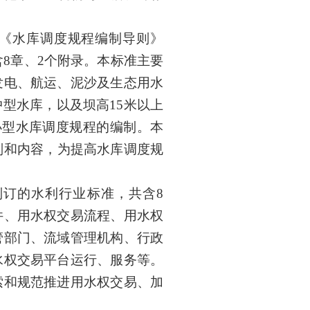
《
水库调度规程编制导则
》
含
8
章、
2
个附录。本标准主要
发电、航运、泥沙及生态用水
中型水库，以及坝高
15
米以上
小型水库调度规程的编制。本
则和内容，
为提高
水库调度规
制订的水利行业标准，共含
8
件、用水权交易流程、用水权
管部门、流域管理机构、行政
水权交易平台运行、服务等。
索和规范推进用水权交易
、
加