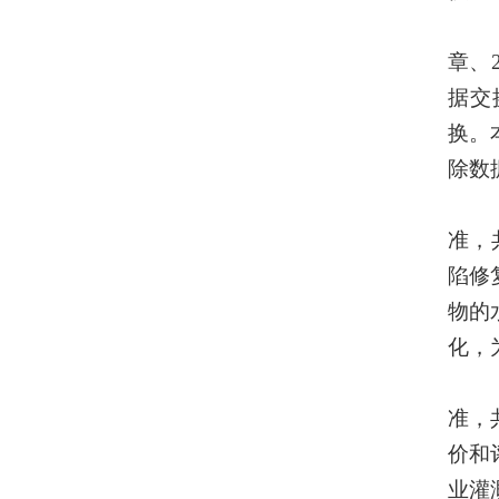
章、
据交
换。
除数
准，
陷修
物的
化，
准，
价和
业灌