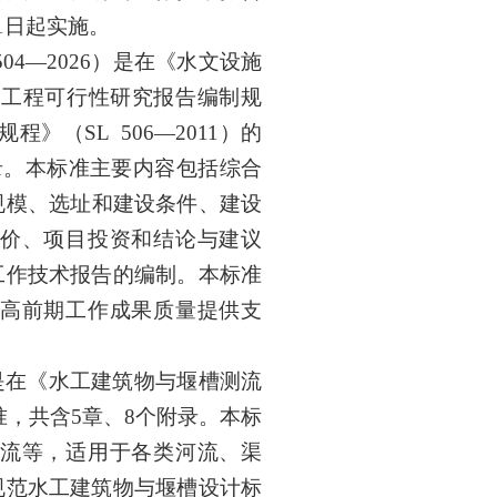
1
日起实施。
504
—
2026
）是在《水文设施
施工程可行性研究报告编制规
规程
》（
SL 506—2011
）
的
录。本标准主要内容包括
综合
规模、选址和建设条件、建设
价、项目投资和结论与建议
工作技术报告的编制
。本标准
高前期工作成果质量
提供支
是在
《水工建筑物与堰槽测流
准
，共含
5
章、
8
个附录。本标
流
等，
适用于各类河流、渠
规范水工建筑物与堰槽设计标