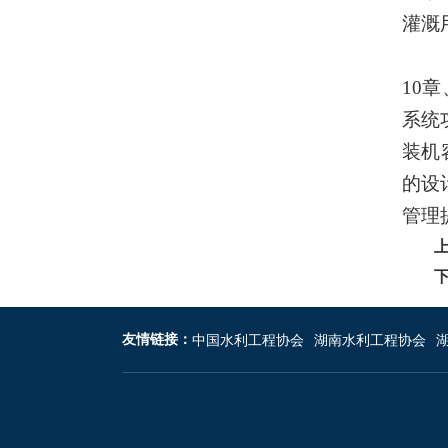
灌溉
10
章
系统
装机
的设
管理
友情链接：
中国水利工程协会
湖南水利工程协会