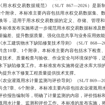
《用水权交易数据规范》
（
SL/T 867—2026
）
是新
2
个附录。本标准主要内容包括用水权交易数据集、
换等，适用于用水权交易数据的定义、存储、管理和
本标准发布实施将进一步规范用水权交易数据标准及
据偏差、提升数据质量
、
强化信息共享与业务应用效能
《水工建筑物水下缺陷修复技术导则》
（
SL/T 868—2
共含
10
章、
1
个附录。本标准主要内容包括水下检查
复技术、质量检查与验收、作业安全与环境保护等，
水下缺陷修复工作。本标准发布实施将促进水库大坝
为提升水下修复工程质量提供技术支撑。
《农业灌溉用水计量监测与评价导则》（
SL/T
869
—2
共含
7
章、
6
个附录。本标准主要内容包括农业灌溉用
评价报告编制等，明确了计量监测的内容，评价指标
溉用水计量、监测和评价工作。本标准的发布实施，