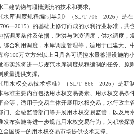
水工建筑物与堰槽测流的技术和要求。
《
水库调度规程编制导则
》（
SL/T
706
—202
6
）是在
L
706
—20
1
5
）
的基础上修订而成
的水利行业标准
，共
包括
调度条件及依据，防洪与防凌调度，供水调度，
，综合利用调度，水库调度管理
等，适用于已建大、
库容
100
万立方米以上且具备可调控
水量蓄泄
设施的
发布实施将进一步规范水库调度规程编制的任务、原
制质量
提供支撑
。
《
用水权交易技术标准》
（
SL/T 866—2026
）
是新
本标准主要内容包括用水权交易要素、用水权交易条
平台等，适用于交易主体开展用水权交易，水行政主
部门、金融监管部门等开展用水权交易监管，以及用
准发布实施将进一步规范用水权交易行为，为积极探
立全国统一的用水权交易市场提供技术支撑。