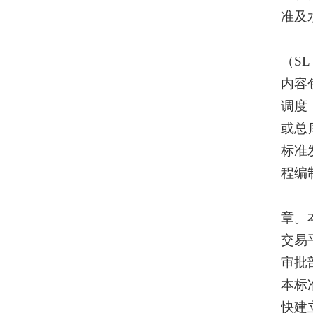
准及
（
S
内容
调度
或总
标准
程编
章。
交易
审批
本标
快建