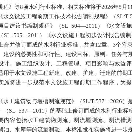
规程》等
8
项水利行业标准。相关标准将于
2026
年
5
月
1
《
水文设施工程前期工作技术报告编制规程
》
（
SL/T
项目建议书编制规程》（
SL 504—2011
）
《
水文设
（
SL 505—2011
）《
水文设施工程初步设计报告编制
上
合并
修订而成
的水利行业标准
，共含
12
章、
3
个附
、
建设的必要性和可行性、
建设目标、原则、任务与
设计、施工组织设计、工程管理、项目影响与效益评
适用于
水文设施工程新建、改建、扩建、迁建的前期
实施将进一步规范水文设施工程前期工作程序
，
为
提
《水工建筑物与堰槽测流规范》（
SL
/T
537
—
20
26
）
》（
SL 537
—
20
11
）
的基础上修订而成
的水利行业标
要内容包括
水工建筑物测流
、
测流堰测流
、
测流槽测
湖泊、水库等的流量测验
。本标准发布实施将进一步