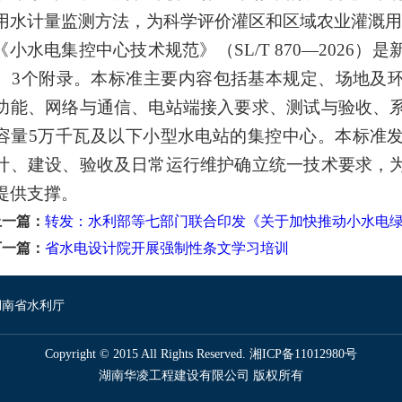
用水计量监测方法，
为
科学评价灌区和区域农业灌溉用
《小水电集控中心技术规范》（
SL/T
870
—2026
）是
、
3
个附录。本标准主要内容包括基本规定、场地及
功能、网络与通信、电站端接入要求、测试与验收、
容量
5
万千瓦及以下小型水电站的集控中心。本标准
计、建设、验收及日常运行维护确立统一技术要求，
提供支撑
。
上一篇：
转发：水利部等七部门联合印发《关于加快推动小水电
下一篇：
省水电设计院开展强制性条文学习培训
湖南省水利厅
Copyright © 2015 All Rights Reserved. 湘ICP备11012980号
湖南华凌工程建设有限公司 版权所有