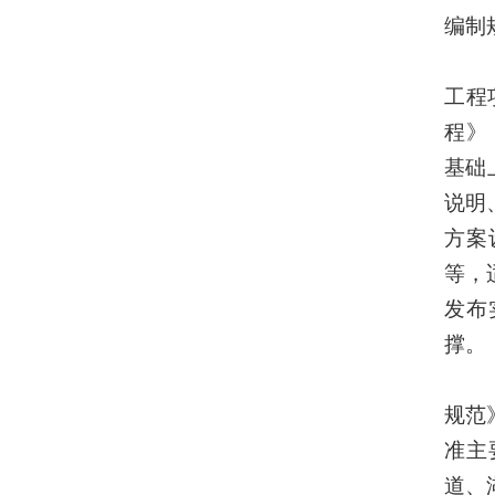
编制
工程
程
》
基础
说明
方案
等，
发布
撑
。
规范
准主
道、