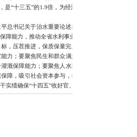
，是“十三五”的1.9倍，为经济社会发展提供了有
近平总书记关于治水重要论述精神，增强水利建设
全保障能力，推动全省水利事业高质量发展。
目标，压茬推进，保质保量完成水利建设任务。要
灾能力；要聚焦民生和群众满意度，加快提升供水
升灌溉保障能力；要聚焦人水和谐，持续促进河湖
素保障，吸引社会资本参与，有效盘活水利存量资
实绩确保“十四五”收好官、“十五五”开好局。